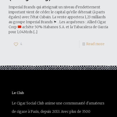
Imperial Brands qui atteignait un niveau d’endettement
important vient de céder le capital qu’elle détenait (à parts
égales) avec l’état Cubain. La vente apportera 1,23 milliards
au groupe Imperial Brands
🏴󠁧󠁢󠁥󠁮󠁧󠁿
. Les acquéreurs : Allied Cigar
Corp
achète 50% Habanos S.A. et la Tabacalera de Garcia
pour 1,04Mrds
[…]
4
Read more
Le Club
Le Cigar Social Club anime une communauté d'amateurs
de cigare à Paris, depuis 2013. Avec plus de 3500