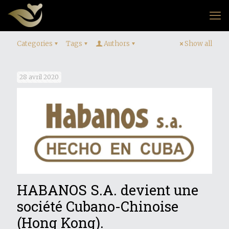
Categories
Tags
Authors
Show all
28 avril 2020
HABANOS S.A. devient une
société Cubano-Chinoise
(Hong Kong).