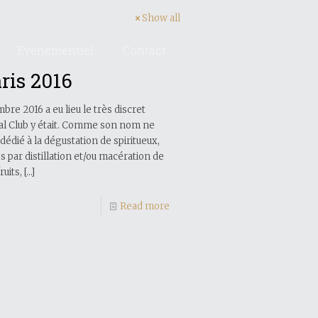
Show all
Evénementiel
Contact
ris 2016
re 2016 a eu lieu le très discret
ial Club y était. Comme son nom ne
n dédié à la dégustation de spiritueux,
s par distillation et/ou macération de
uits,
[…]
Read more