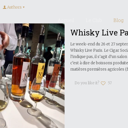
Authors
Accueil
Le Club
Blog
Whisky Live Pa
Le week-end du 26 et 27 septemb
Whisky Live Paris. Le Cigar Soc
l’indique pas, il s’agit d’un salo
c’est à dire de boissons produite
matières premières agricoles (fr
Do you like it?
57