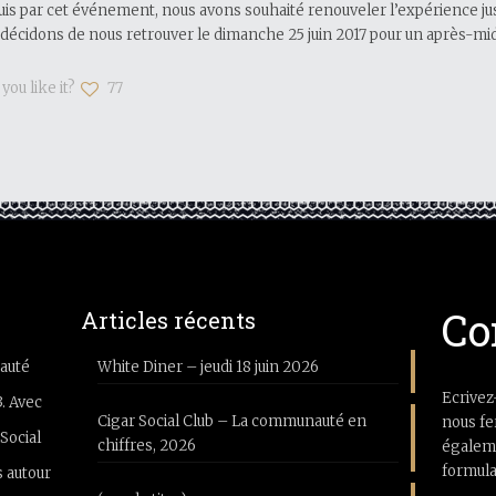
is par cet événement, nous avons souhaité renouveler l’expérience just
décidons de nous retrouver le dimanche 25 juin 2017 pour un après-mid
you like it?
77
Co
Articles récents
auté
White Diner – jeudi 18 juin 2026
Ecrivez
3. Avec
Cigar Social Club – La communauté en
nous fe
Social
chiffres, 2026
égaleme
formula
 autour