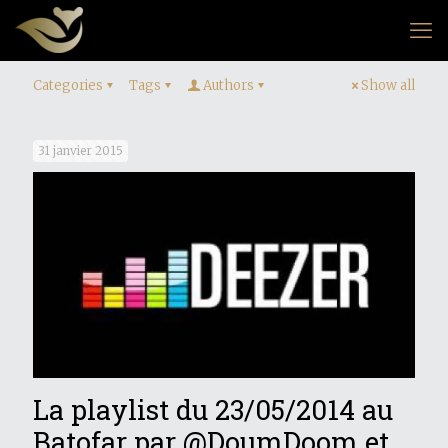
Categories
Tags
Authors
Show all
31 janvier 2015
La playlist du 23/05/2014 au
Batofar par @DoumDoom et