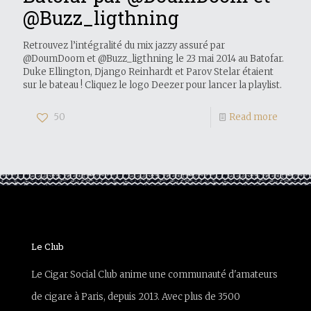
@Buzz_ligthning
Retrouvez l’intégralité du mix jazzy assuré par
@DoumDoom et @Buzz_ligthning le 23 mai 2014 au Batofar.
Duke Ellington, Django Reinhardt et Parov Stelar étaient
sur le bateau ! Cliquez le logo Deezer pour lancer la playlist.
50
Read more
Le Club
Le Cigar Social Club anime une communauté d'amateurs
de cigare à Paris, depuis 2013. Avec plus de 3500