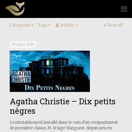
Categories
Tags
Authors
Show all
30 mars 2015
Agatha Christie – Dix petits
nègres
Confortablement installé dans le coin d’un compartiment
de première classe, M. le juge Wargrave, depuis peu en