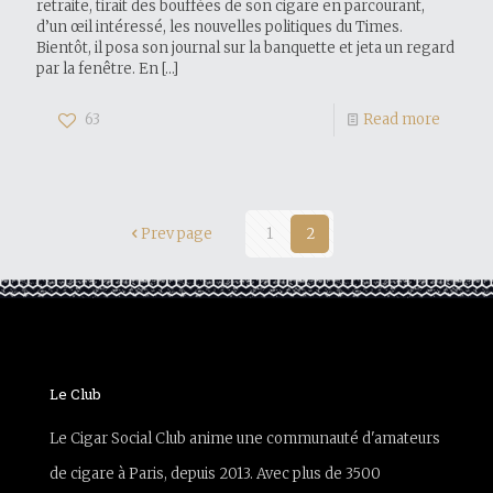
retraite, tirait des bouffées de son cigare en parcourant,
d’un œil intéressé, les nouvelles politiques du Times.
Bientôt, il posa son journal sur la banquette et jeta un regard
par la fenêtre. En
[…]
63
Read more
Prev page
1
2
Le Club
Le Cigar Social Club anime une communauté d'amateurs
de cigare à Paris, depuis 2013. Avec plus de 3500