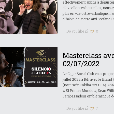
effectivement appris à déguster 
d’excellentes bouteilles, nous av
plus en vue outre-atlantique, l
d’habitude, notre ami Stefano B
Do you like it?
0
Masterclass av
02/07/2022
Le Cigar Social Club vous propo
juillet 2022 à 16h avec le Bran
(nommée Cohiba aux USA). Après
« El Primer Mundo », Sean Willi
l’ambassadeur emblématique d
Do you like it?
7