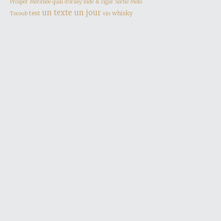
Prosper Mérimée
quai d'orsay
Ride & cigar
Sortie Moto
un texte un jour
test
whisky
Tecoub
vin