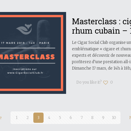
Masterclass : c
rhum cubain – 
Le Cigar Social Club organise u
emblématique « cigare et rhum 
experts et découvrir de nouvea
profiterez d’une prestation all-
Dimanche 17 mars, de 14h à 18h, 
Do you like it?
0
e
1
2
3
4
5
6
7
8
9
10