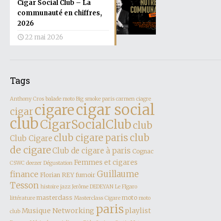
Cigar Social Club – La
communauté en chiffres,
2026
22 mai 2026
Tags
Anthony Cros
balade moto
Big smoke paris
carmen
ciagre
cigar social
cigare
cigar
club
CigarSocialClub
club
club
club cigare paris
Club Cigare
de cigare
Club de cigare à paris
Cognac
Femmes et cigares
CSWC
deezer
Dégustation
finance
Guillaume
Florian REY
fumoir
Tesson
histoire
jazz
Jerôme DEDEYAN
Le FIgaro
masterclass
moto
littérature
Masterclass Cigare
moto
paris
Musique
Networking
playlist
club