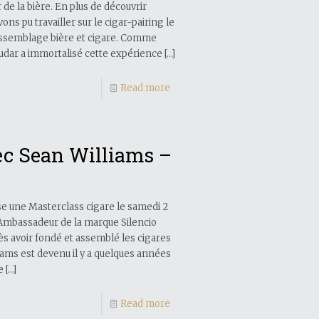
de la bière. En plus de découvrir
ons pu travailler sur le cigar-pairing le
’assemblage bière et cigare. Comme
udar a immortalisé cette expérience
[…]
Read more
ec Sean Williams –
se une Masterclass cigare le samedi 2
d Ambassadeur de la marque Silencio
 avoir fondé et assemblé les cigares
ams est devenu il y a quelques années
e
[…]
Read more