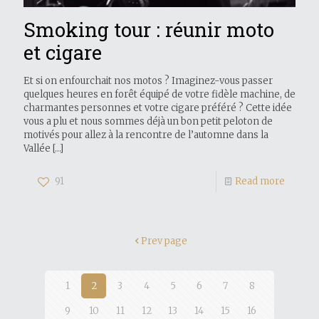
Smoking tour : réunir moto
et cigare
Et si on enfourchait nos motos ? Imaginez-vous passer
quelques heures en forêt équipé de votre fidèle machine, de
charmantes personnes et votre cigare préféré ? Cette idée
vous a plu et nous sommes déjà un bon petit peloton de
motivés pour allez à la rencontre de l’automne dans la
Vallée
[…]
91
Read more
Prev page
1
2
3
4
5
6
7
8
9
10
11
12
13
14
15
16