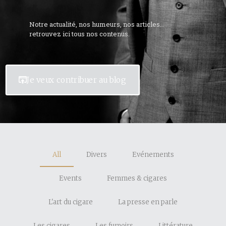
Notre actualité, nos humeurs, nos articles...
retrouvez ici tous nos contenus.
Je veux contribuer au blog
All
Divers
Evénements
Events
Femmes & cigares
L'art du cigare
La presse en parle
Les cigares
Les fumoirs
Littérature