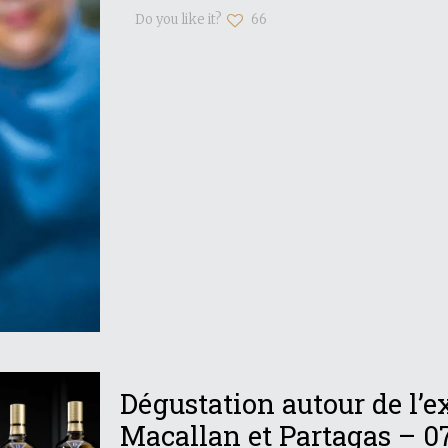
Do you like it?
66
Dégustation autour de l’e
Macallan et Partagas – 0