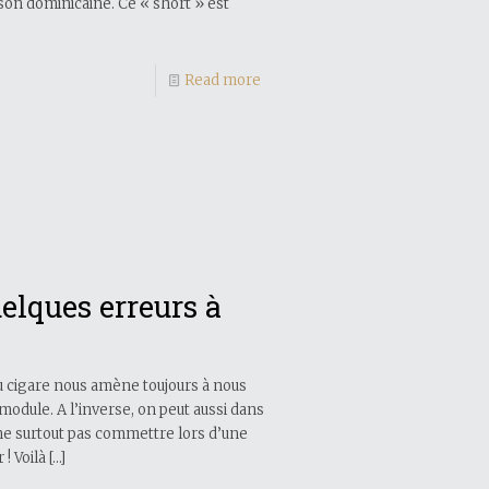
son dominicaine. Ce « short » est
Read more
uelques erreurs à
u cigare nous amène toujours à nous
module. A l’inverse, on peut aussi dans
 ne surtout pas commettre lors d’une
! Voilà
[…]