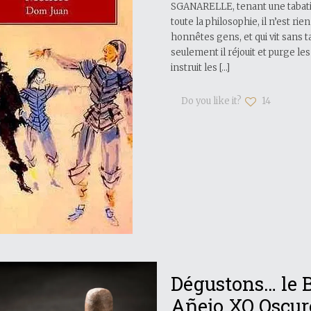
SGANARELLE, tenant une tabatièr
toute la philosophie, il n’est rie
honnêtes gens, et qui vit sans t
seulement il réjouit et purge le
instruit les
[…]
Do you like it?
14
Dégustons… le 
Añejo XO Oscur