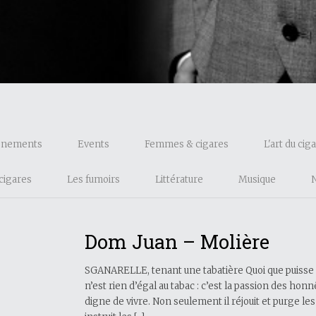
énements
Events
Femmes & cigares
L'art du cig
cigares
Les fumoirs
Littérature
Musique
Dom Juan – Molière
SGANARELLE, tenant une tabatière Quoi que puisse dir
n’est rien d’égal au tabac : c’est la passion des honn
digne de vivre. Non seulement il réjouit et purge le