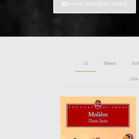
Je veux contribuer au blog
All
Divers
Ev
Les 