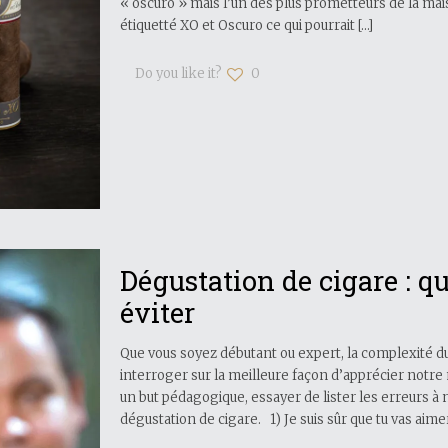
« oscuro » mais l’un des plus prometteurs de la mai
étiquetté XO et Oscuro ce qui pourrait
[…]
Do you like it?
0
Dégustation de cigare : q
éviter
Que vous soyez débutant ou expert, la complexité d
interroger sur la meilleure façon d’apprécier notre 
un but pédagogique, essayer de lister les erreurs à
dégustation de cigare. 1) Je suis sûr que tu vas aimer 