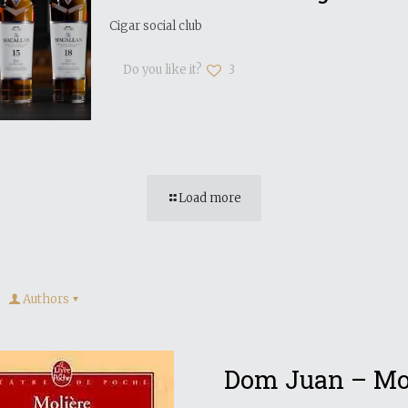
Cigar social club
Do you like it?
3
Load more
Authors
Dom Juan – Mo