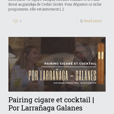
Brest au gianduja de Cedric Grolet. Pour déguster ce riche
programme, elle est justement
[…]
4
Read more
Pairing cigare et cocktail |
Por Larrañaga Galanes