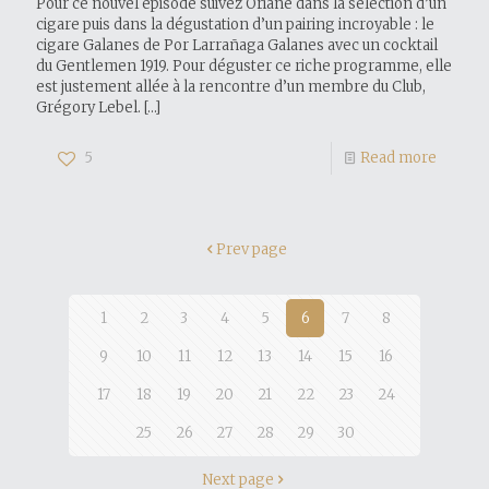
Pour ce nouvel épisode suivez Oriane dans la sélection d’un
cigare puis dans la dégustation d’un pairing incroyable : le
cigare Galanes de Por Larrañaga Galanes avec un cocktail
du Gentlemen 1919. Pour déguster ce riche programme, elle
est justement allée à la rencontre d’un membre du Club,
Grégory Lebel.
[…]
5
Read more
Prev page
1
2
3
4
5
6
7
8
9
10
11
12
13
14
15
16
17
18
19
20
21
22
23
24
25
26
27
28
29
30
Next page