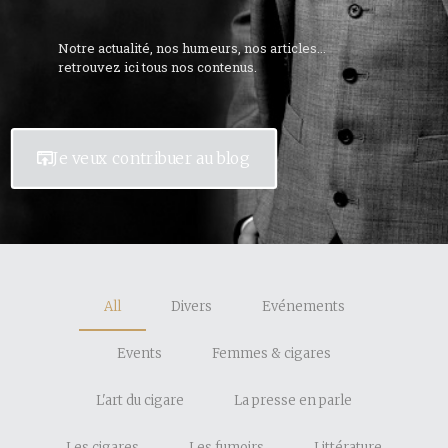
Notre actualité, nos humeurs, nos articles...
retrouvez ici tous nos contenus.
Je veux contribuer au blog
All
Divers
Evénements
Events
Femmes & cigares
L'art du cigare
La presse en parle
Les cigares
Les fumoirs
Littérature