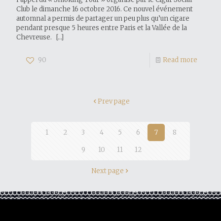
Club le dimanche 16 octobre 2016. Ce nouvel événement
automnal a permis de partager un peu plus qu’un cigare
pendant presque 5 heures entre Paris et la Vallée de la
Chevreuse.
[…]
90
Read more
Prev page
1
2
3
4
5
6
7
8
9
10
11
12
Next page