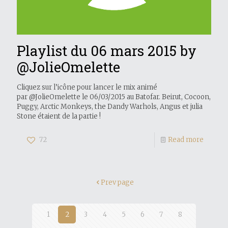
Playlist du 06 mars 2015 by
@JolieOmelette
Cliquez sur l’icône pour lancer le mix animé
par @JolieOmelette le 06/03/2015 au Batofar. Beirut, Cocoon,
Puggy, Arctic Monkeys, the Dandy Warhols, Angus et julia
Stone étaient de la partie !
72
Read more
Prev page
1
2
3
4
5
6
7
8